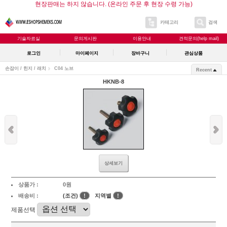
현장판매는 하지 않습니다. (온라인 주문 후 현장 수령 가능)
카테고리
검색
기술자료실
문의게시판
이용안내
견적문의(help mail)
로그인
마이페이지
장바구니
관심상품
손잡이 / 힌지 / 래치
C04 노브
Recent
HKNB-8
상세보기
상품가 :
0원
배송비 :
(조건)
!
지역별
!
제품선택