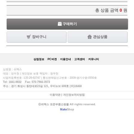
총 상품 금액
0
원
구매하기
장바구니
관심상품
상점정보
PC버젼
이용안내
고객센터
커뮤니티
상호명 : 쉬멕스
대표 : 장우천 | 개인정보 보호 책임자 : 장우천
사업자등록번호 :135-26-92747 | 통신판매업신고번호 : 2009-경기수원-0550호
Tel: 1661-8832 Fax: 070-7966-3573
주소 : 경기 화성시 동탄대로23길 121, 우미뉴브 608호 (우)18468
이용약관
|
개인정보처리방침
ⓒ쉬멕스 표준부품쇼핑몰 All rights reserved.
Make
Shop