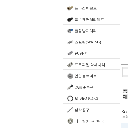
플라스틱볼트
특수표면처리볼트
풀림방지처리
스프링(SPRING)
핀/링/키
프로파일 악세사리
압입볼트너트
FA표준부품
품
예
오-링(O-RING)
절삭공구
🔍
모든
베어링(BEARING)