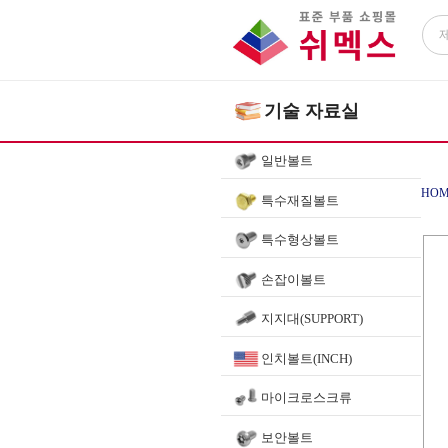
기술 자료실
일반볼트
HOM
특수재질볼트
특수형상볼트
손잡이볼트
지지대(SUPPORT)
인치볼트(INCH)
마이크로스크류
보안볼트