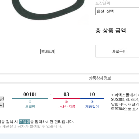
포장단위
총 상품 금액
00101
-
03
10
⭐ 쉬멕스몰에서
번
SUS303, SUS304,
①
②
③
말합니다. 재질의 
시
모델명
나사산 지름
제품길이
SUS304으로 표
제품 검색 시
모델명
을 입력하시면 편리합니다.
 제품은 ± 공차가 발생할 수 있습니다.