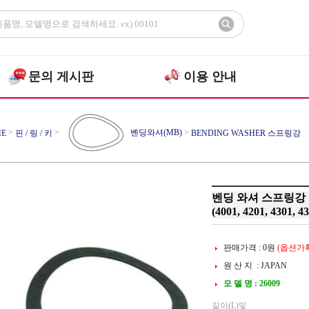
문의 게시판
이용 안내
>
>
벤딩와셔(MB)
>
E
핀 / 링 / 키
BENDING WASHER 스프링강
벤딩 와셔 스프링강
(4001, 4201, 4301, 43
판매가격 :
0
원
(옵션가확
원 산 지 : JAPAN
모 델 명 : 26009
길이(L)및