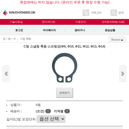
현장판매는 하지 않습니다. (온라인 주문 후 현장 수령 가능)
카테고리
검색
기술자료실
문의게시판
이용안내
견적문의(help mail)
로그인
마이페이지
장바구니
관심상품
핀 / 링 / 키
C링 축용
Recent
C링 스냅링 축용 스프링강(Φ9, Φ10, Φ11, Φ12, Φ13, Φ14)
상세보기
상품가 :
0원
배송비 :
(조건)
!
지역별
!
길이(L)및 포장단위