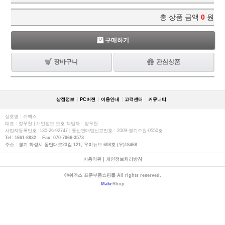
총 상품 금액
0
원
구매하기
장바구니
관심상품
상점정보
PC버젼
이용안내
고객센터
커뮤니티
상호명 : 쉬멕스
대표 : 장우천 | 개인정보 보호 책임자 : 장우천
사업자등록번호 :135-26-92747 | 통신판매업신고번호 : 2009-경기수원-0550호
Tel: 1661-8832 Fax: 070-7966-3573
주소 : 경기 화성시 동탄대로23길 121, 우미뉴브 608호 (우)18468
이용약관
|
개인정보처리방침
ⓒ쉬멕스 표준부품쇼핑몰 All rights reserved.
Make
Shop