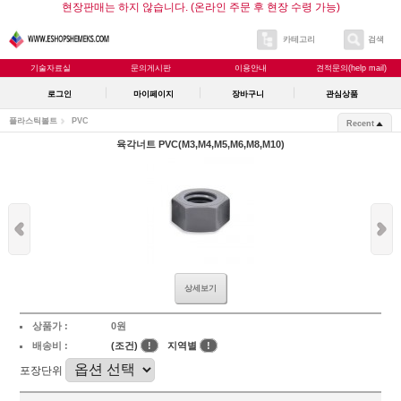
현장판매는 하지 않습니다. (온라인 주문 후 현장 수령 가능)
카테고리
검색
기술자료실
문의게시판
이용안내
견적문의(help mail)
로그인
마이페이지
장바구니
관심상품
플라스틱볼트
PVC
Recent
육각너트 PVC(M3,M4,M5,M6,M8,M10)
상세보기
상품가 :
0원
배송비 :
(조건)
!
지역별
!
포장단위