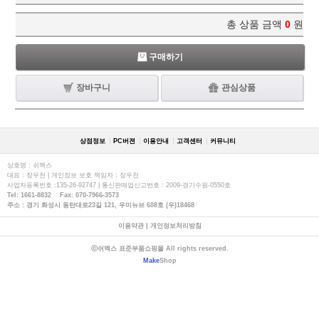
총 상품 금액
0
원
구매하기
장바구니
관심상품
상점정보
PC버젼
이용안내
고객센터
커뮤니티
상호명 : 쉬멕스
대표 : 장우천 | 개인정보 보호 책임자 : 장우천
사업자등록번호 :135-26-92747 | 통신판매업신고번호 : 2009-경기수원-0550호
Tel: 1661-8832 Fax: 070-7966-3573
주소 : 경기 화성시 동탄대로23길 121, 우미뉴브 608호 (우)18468
이용약관
|
개인정보처리방침
ⓒ쉬멕스 표준부품쇼핑몰 All rights reserved.
Make
Shop