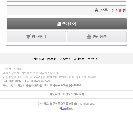
총 상품 금액
0
원
구매하기
장바구니
관심상품
상점정보
PC버젼
이용안내
고객센터
커뮤니티
상호명 : 쉬멕스
대표 : 장우천 | 개인정보 보호 책임자 : 장우천
사업자등록번호 :135-26-92747 | 통신판매업신고번호 : 2009-경기수원-0550호
Tel: 1661-8832 Fax: 070-7966-3573
주소 : 경기 화성시 동탄대로23길 121, 우미뉴브 608호 (우)18468
이용약관
|
개인정보처리방침
ⓒ쉬멕스 표준부품쇼핑몰 All rights reserved.
Make
Shop