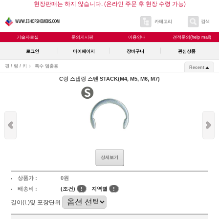
현장판매는 하지 않습니다. (온라인 주문 후 현장 수령 가능)
카테고리
검색
기술자료실
문의게시판
이용안내
견적문의(help mail)
로그인
마이페이지
장바구니
관심상품
핀 / 링 / 키
특수 멈춤용
Recent
C링 스냅링 스텐 STACK(M4, M5, M6, M7)
상세보기
상품가 :
0원
배송비 :
(조건)
!
지역별
!
길이(L)및 포장단위