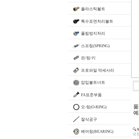
플라스틱볼트
특수표면처리볼트
풀림방지처리
스프링(SPRING)
핀/링/키
프로파일 악세사리
압입볼트너트
FA표준부품
품
오-링(O-RING)
예
절삭공구
🔍
베어링(BEARING)
모든