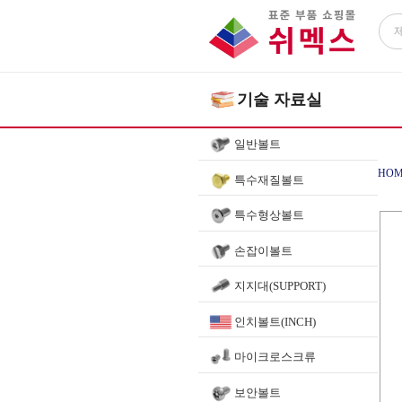
기술 자료실
일반볼트
HOM
특수재질볼트
특수형상볼트
손잡이볼트
지지대(SUPPORT)
인치볼트(INCH)
마이크로스크류
보안볼트