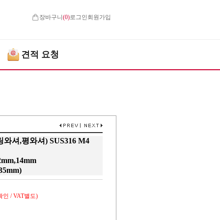
장바구니
(
0
)
로그인
회원가입
견적 요청
셔,평와셔) SUS316 M4
2mm,14mm
35mm)
인 / VAT별도)