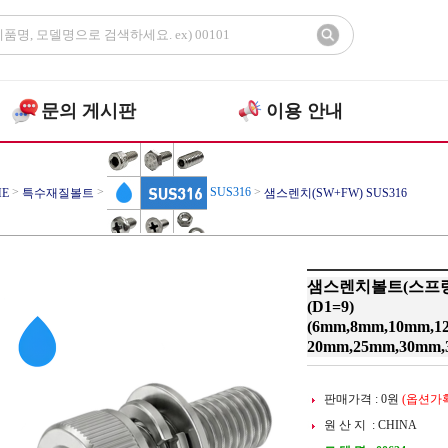
문의 게시판
이용 안내
>
>
SUS316
>
E
특수재질볼트
샘스렌치(SW+FW) SUS316
샘스렌치볼트(스프링와
(D1=9)
(6mm,8mm,10mm,1
20mm,25mm,30mm,
판매가격 :
0
원
(옵션가확
원 산 지 : CHINA