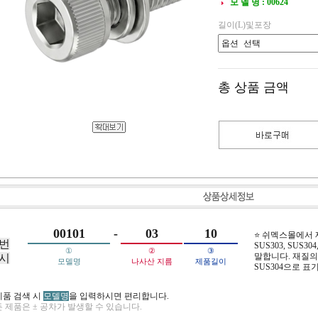
모 델 명 : 00624
길이(L)및포장
총 상품 금액
00101
-
03
10
⭐ 쉬멕스몰에서
번
SUS303, SUS304,
①
②
③
말합니다. 재질의 
시
모델명
나사산 지름
제품길이
SUS304으로 표
제품 검색 시
모델명
을 입력하시면 편리합니다.
 제품은 ± 공차가 발생할 수 있습니다.