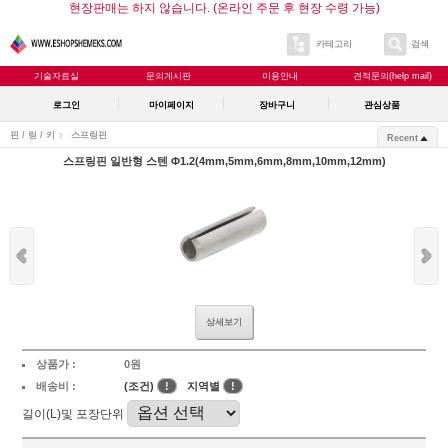
현장판매는 하지 않습니다. (온라인 주문 후 현장 수령 가능)
카테고리
검색
기술자료실
문의게시판
이용안내
견적문의(help mail)
로그인
마이페이지
장바구니
관심상품
핀 / 링 / 키
스프링핀
Recent
스프링핀 일반형 스텐 Φ1.2(4mm,5mm,6mm,8mm,10mm,12mm)
상세보기
상품가 :
0원
배송비 :
(조건)
!
지역별
!
길이(L)및 포장단위