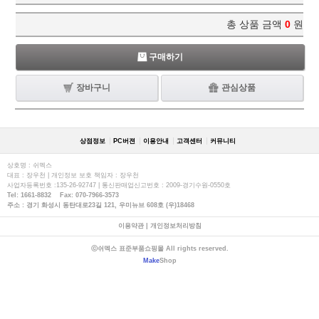
총 상품 금액
0
원
구매하기
장바구니
관심상품
상점정보
PC버젼
이용안내
고객센터
커뮤니티
상호명 : 쉬멕스
대표 : 장우천 | 개인정보 보호 책임자 : 장우천
사업자등록번호 :135-26-92747 | 통신판매업신고번호 : 2009-경기수원-0550호
Tel: 1661-8832 Fax: 070-7966-3573
주소 : 경기 화성시 동탄대로23길 121, 우미뉴브 608호 (우)18468
이용약관
|
개인정보처리방침
ⓒ쉬멕스 표준부품쇼핑몰 All rights reserved.
Make
Shop