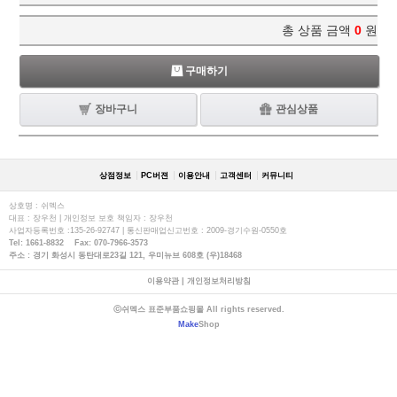
총 상품 금액
0
원
구매하기
장바구니
관심상품
상점정보
PC버젼
이용안내
고객센터
커뮤니티
상호명 : 쉬멕스
대표 : 장우천 | 개인정보 보호 책임자 : 장우천
사업자등록번호 :135-26-92747 | 통신판매업신고번호 : 2009-경기수원-0550호
Tel: 1661-8832 Fax: 070-7966-3573
주소 : 경기 화성시 동탄대로23길 121, 우미뉴브 608호 (우)18468
이용약관
|
개인정보처리방침
ⓒ쉬멕스 표준부품쇼핑몰 All rights reserved.
Make
Shop