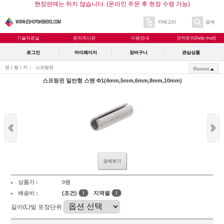
현장판매는 하지 않습니다. (온라인 주문 후 현장 수령 가능)
카테고리
검색
기술자료실
문의게시판
이용안내
견적문의(help mail)
로그인
마이페이지
장바구니
관심상품
핀 / 링 / 키
스프링핀
Recent
스프링핀 일반형 스텐 Φ1(4mm,5mm,6mm,8mm,10mm)
상세보기
상품가 :
0원
배송비 :
(조건)
!
지역별
!
길이(L)및 포장단위