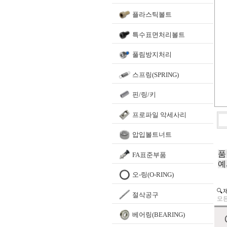
플라스틱볼트
특수표면처리볼트
풀림방지처리
스프링(SPRING)
핀/링/키
프로파일 악세사리
압입볼트너트
품
FA표준부품
예
오-링(O-RING)
🔍
절삭공구
모든
베어링(BEARING)