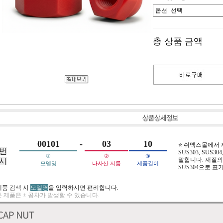
총 상품 금액
00101
-
03
10
⭐ 쉬멕스몰에서
번
SUS303, SUS304,
①
②
③
말합니다. 재질의 
시
모델명
나사산 지름
제품길이
SUS304으로 표
제품 검색 시
모델명
을 입력하시면 편리합니다.
 제품은 ± 공차가 발생할 수 있습니다.