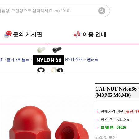
문의 게시판
이용 안내
>
>
NYLON 66
>
E
플라스틱볼트
캡너트
CAP NUT Nylon6
(M3,M5,M6,M8)
판매가격 :
0
원
(옵션가확
원 산 지 : CHINA
모 델 명 : 01026
SIZE 및 포장