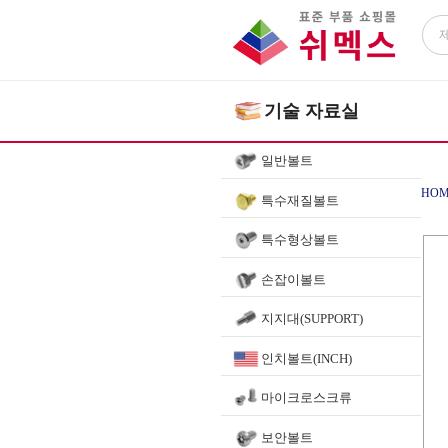
기술 자료실
일반볼트
HOM
특수재질볼트
특수형상볼트
손잡이볼트
지지대(SUPPORT)
인치볼트(INCH)
마이크로스크류
보안볼트