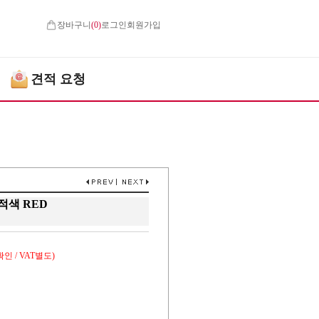
장바구니
(
0
)
로그인
회원가입
견적 요청
6 적색 RED
인 / VAT별도)