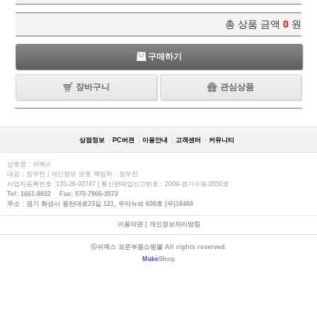
총 상품 금액
0
원
구매하기
장바구니
관심상품
상점정보
PC버젼
이용안내
고객센터
커뮤니티
상호명 : 쉬멕스
대표 : 장우천 | 개인정보 보호 책임자 : 장우천
사업자등록번호 :135-26-92747 | 통신판매업신고번호 : 2009-경기수원-0550호
Tel: 1661-8832 Fax: 070-7966-3573
주소 : 경기 화성시 동탄대로23길 121, 우미뉴브 608호 (우)18468
이용약관
|
개인정보처리방침
ⓒ쉬멕스 표준부품쇼핑몰 All rights reserved.
Make
Shop