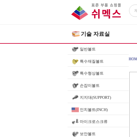
기술 자료실
일반볼트
HOM
특수재질볼트
특수형상볼트
손잡이볼트
지지대(SUPPORT)
인치볼트(INCH)
마이크로스크류
보안볼트