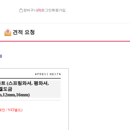
장바구니
(
0
)
로그인
회원가입
견적 요청
켈
 (스프링와셔, 평와셔,
니켈도금
,12mm,16mm)
인 / VAT별도)