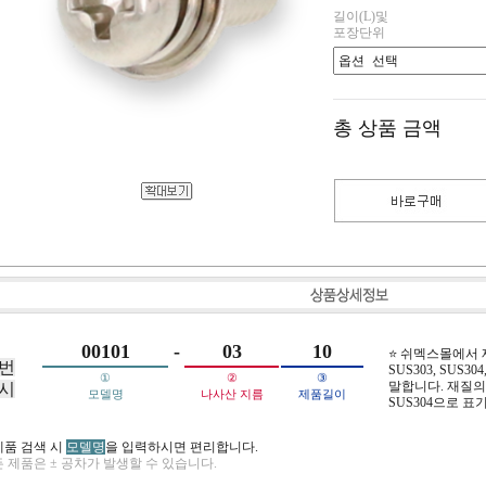
길이(L)및
포장단위
총 상품 금액
00101
-
03
10
⭐ 쉬멕스몰에서
번
SUS303, SUS304,
①
②
③
말합니다. 재질의 
시
모델명
나사산 지름
제품길이
SUS304으로 표
제품 검색 시
모델명
을 입력하시면 편리합니다.
 제품은 ± 공차가 발생할 수 있습니다.