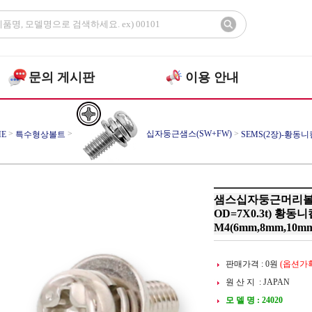
문의 게시판
이용 안내
>
>
십자둥근샘스(SW+FW)
>
E
특수형상볼트
SEMS(2장)-황동니
샘스십자둥근머리볼트
OD=7X0.3t
) 황동
M4(6mm,8mm,10mm
판매가격 :
0
원
(옵션가확
원 산 지 : JAPAN
모 델 명 : 24020