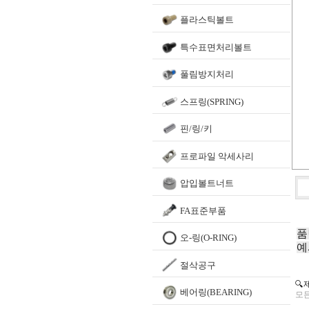
플라스틱볼트
특수표면처리볼트
풀림방지처리
스프링(SPRING)
핀/링/키
프로파일 악세사리
압입볼트너트
FA표준부품
품
오-링(O-RING)
예
절삭공구
🔍
베어링(BEARING)
모든