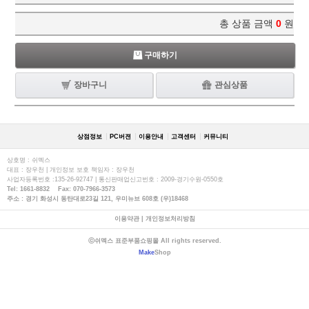
총 상품 금액
0
원
구매하기
장바구니
관심상품
상점정보
PC버젼
이용안내
고객센터
커뮤니티
상호명 : 쉬멕스
대표 : 장우천 | 개인정보 보호 책임자 : 장우천
사업자등록번호 :135-26-92747 | 통신판매업신고번호 : 2009-경기수원-0550호
Tel: 1661-8832 Fax: 070-7966-3573
주소 : 경기 화성시 동탄대로23길 121, 우미뉴브 608호 (우)18468
이용약관
|
개인정보처리방침
ⓒ쉬멕스 표준부품쇼핑몰 All rights reserved.
Make
Shop