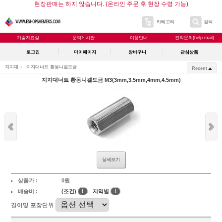
현장판매는 하지 않습니다. (온라인 주문 후 현장 수령 가능)
카테고리
검색
기술자료실
문의게시판
이용안내
견적문의(help mail)
로그인
마이페이지
장바구니
관심상품
지지대
지지대너트 황동니켈도금
Recent
지지대너트 황동니켈도금 M3(3mm,3.5mm,4mm,4.5mm)
상세보기
상품가 :
0원
배송비 :
(조건)
!
지역별
!
길이및 포장단위