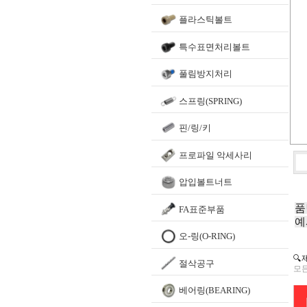
플라스틱볼트
특수표면처리볼트
풀림방지처리
스프링(SPRING)
핀/링/키
프로파일 악세사리
압입볼트너트
품
FA표준부품
예
오-링(O-RING)
🔍
절삭공구
모든
베어링(BEARING)