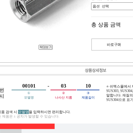
총 상품 금액
00101
-
03
10
⭐ 쉬멕스몰에서
번
SUS303, SUS304,
①
②
③
말합니다. 재질의 
시
모델명
나사산 지름
제품길이
SUS304으로 표
제품 검색 시
모델명
을 입력하시면 편리합니다.
 제품은 ± 공차가 발생할 수 있습니다.