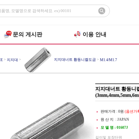
문의 게시판
이용 안내
>
>
지지대너트 황동니켈도금
>
E
지지대
M1.4/M1.7
지지대너트 황동니켈
(3mm,4mm,5mm,6m
판매가격 :
0
원
(옵션가확
원 산 지 : JAPAN
모 델 명 : 01607J
길이및 포장단위