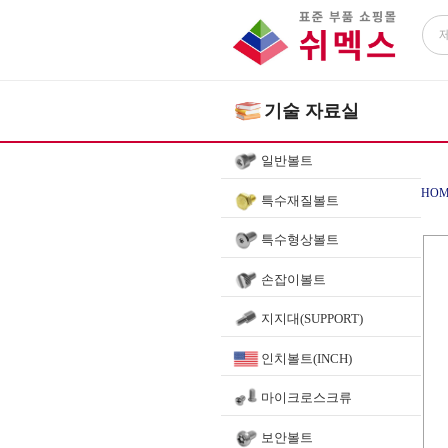
기술 자료실
일반볼트
HOM
특수재질볼트
특수형상볼트
손잡이볼트
지지대(SUPPORT)
인치볼트(INCH)
마이크로스크류
보안볼트