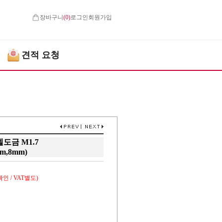
장바구니
(
0
)
로그인
회원가입
견적 요청
도금 M1.7
m,8mm)
인 / VAT별도)