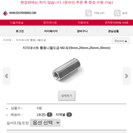
현장판매는 하지 않습니다. (온라인 주문 후 현장 수령 가능)
카테고리
검색
기술자료실
문의게시판
이용안내
견적문의(help mail)
로그인
마이페이지
장바구니
관심상품
지지대
지지대너트 황동니켈도금
Recent
지지대너트 황동니켈도금 M2.5(19mm,20mm,25mm,30mm)
상세보기
상품가 :
0원
배송비 :
(조건)
!
지역별
!
길이(L)및포장