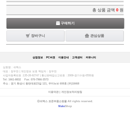
총 상품 금액
0
원
구매하기
장바구니
관심상품
상점정보
PC버젼
이용안내
고객센터
커뮤니티
상호명 : 쉬멕스
대표 : 장우천 | 개인정보 보호 책임자 : 장우천
사업자등록번호 :135-26-92747 | 통신판매업신고번호 : 2009-경기수원-0550호
Tel: 1661-8832 Fax: 070-7966-3573
주소 : 경기 화성시 동탄대로23길 121, 우미뉴브 608호 (우)18468
이용약관
|
개인정보처리방침
ⓒ쉬멕스 표준부품쇼핑몰 All rights reserved.
Make
Shop