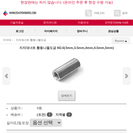
현장판매는 하지 않습니다. (온라인 주문 후 현장 수령 가능)
카테고리
검색
기술자료실
문의게시판
이용안내
견적문의(help mail)
로그인
마이페이지
장바구니
관심상품
지지대
지지대너트 황동니켈도금
Recent
지지대너트 황동니켈도금 M2.6(3mm,3.5mm,4mm,4.5mm,5mm)
상세보기
상품가 :
0원
배송비 :
(조건)
!
지역별
!
길이(L)및포장