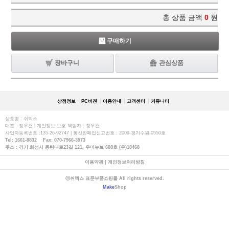
총 상품 금액
0
원
구매하기
장바구니
관심상품
상점정보
PC버젼
이용안내
고객센터
커뮤니티
상호명 : 쉬멕스
대표 : 장우천 | 개인정보 보호 책임자 : 장우천
사업자등록번호 :135-26-92747 | 통신판매업신고번호 : 2009-경기수원-0550호
Tel: 1661-8832 Fax: 070-7966-3573
주소 : 경기 화성시 동탄대로23길 121, 우미뉴브 608호 (우)18468
이용약관
|
개인정보처리방침
ⓒ쉬멕스 표준부품쇼핑몰 All rights reserved.
Make
Shop