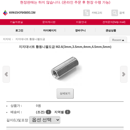
현장판매는 하지 않습니다. (온라인 주문 후 현장 수령 가능)
카테고리
검색
기술자료실
문의게시판
이용안내
견적문의(help mail)
로그인
마이페이지
장바구니
관심상품
지지대
지지대너트 황동니켈도금
Recent
지지대너트 황동니켈도금 M2.6(3mm,3.5mm,4mm,4.5mm,5mm)
상세보기
상품가 :
0원
배송비 :
(조건)
!
지역별
!
길이(L)및포장