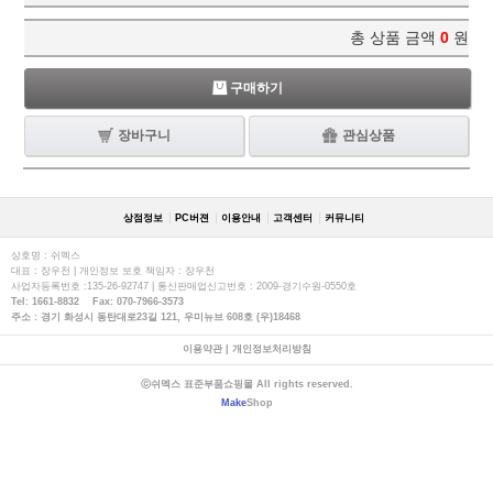
총 상품 금액
0
원
구매하기
장바구니
관심상품
상점정보
PC버젼
이용안내
고객센터
커뮤니티
상호명 : 쉬멕스
대표 : 장우천 | 개인정보 보호 책임자 : 장우천
사업자등록번호 :135-26-92747 | 통신판매업신고번호 : 2009-경기수원-0550호
Tel: 1661-8832 Fax: 070-7966-3573
주소 : 경기 화성시 동탄대로23길 121, 우미뉴브 608호 (우)18468
이용약관
|
개인정보처리방침
ⓒ쉬멕스 표준부품쇼핑몰 All rights reserved.
Make
Shop