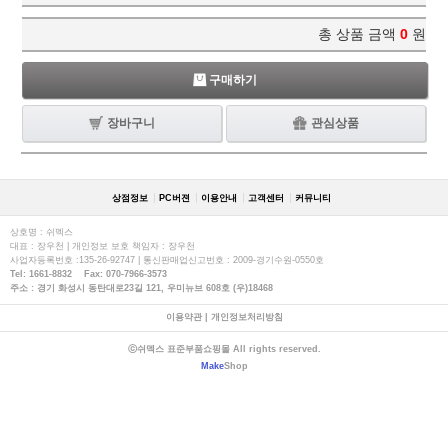
총 상품 금액
0
원
구매하기
장바구니
관심상품
상점정보
PC버젼
이용안내
고객센터
커뮤니티
상호명 : 쉬멕스
대표 : 장우천 | 개인정보 보호 책임자 : 장우천
사업자등록번호 :135-26-92747 | 통신판매업신고번호 : 2009-경기수원-0550호
Tel: 1661-8832 Fax: 070-7966-3573
주소 : 경기 화성시 동탄대로23길 121, 우미뉴브 608호 (우)18468
이용약관
|
개인정보처리방침
ⓒ쉬멕스 표준부품쇼핑몰 All rights reserved.
Make
Shop