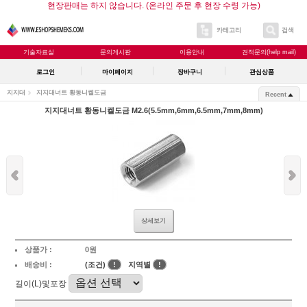
현장판매는 하지 않습니다. (온라인 주문 후 현장 수령 가능)
카테고리
검색
기술자료실
문의게시판
이용안내
견적문의(help mail)
로그인
마이페이지
장바구니
관심상품
지지대
지지대너트 황동니켈도금
Recent
지지대너트 황동니켈도금 M2.6(5.5mm,6mm,6.5mm,7mm,8mm)
상세보기
상품가 :
0원
배송비 :
(조건)
!
지역별
!
길이(L)및포장