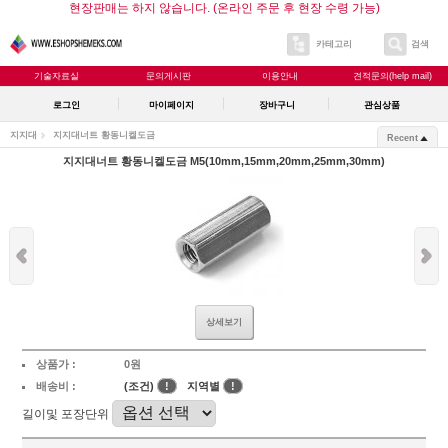
현장판매는 하지 않습니다. (온라인 주문 후 현장 수령 가능)
카테고리
검색
기술자료실
문의게시판
이용안내
견적문의(help mail)
로그인
마이페이지
장바구니
관심상품
지지대
지지대너트 황동니켈도금
Recent
지지대너트 황동니켈도금 M5(10mm,15mm,20mm,25mm,30mm)
상세보기
상품가 :
0원
배송비 :
(조건)
!
지역별
!
길이및 포장단위