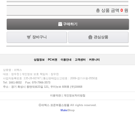
총 상품 금액
0
원
구매하기
장바구니
관심상품
상점정보
PC버젼
이용안내
고객센터
커뮤니티
상호명 : 쉬멕스
대표 : 장우천 | 개인정보 보호 책임자 : 장우천
사업자등록번호 :135-26-92747 | 통신판매업신고번호 : 2009-경기수원-0550호
Tel: 1661-8832 Fax: 070-7966-3573
주소 : 경기 화성시 동탄대로23길 121, 우미뉴브 608호 (우)18468
이용약관
|
개인정보처리방침
ⓒ쉬멕스 표준부품쇼핑몰 All rights reserved.
Make
Shop