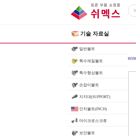
기술 자료실
일반볼트
HOM
특수재질볼트
특수형상볼트
손잡이볼트
지지대(SUPPORT)
인치볼트(INCH)
마이크로스크류
보안볼트