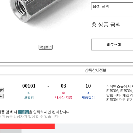
총 상품 금액
00101
-
03
10
⭐ 쉬멕스몰에서
번
SUS303, SUS304,
①
②
③
말합니다. 재질의 
시
모델명
나사산 지름
제품길이
SUS304으로 표
제품 검색 시
모델명
을 입력하시면 편리합니다.
 제품은 ± 공차가 발생할 수 있습니다.