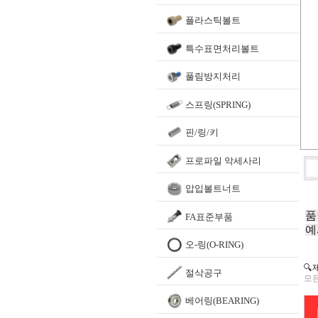
플라스틱볼트
특수표면처리볼트
풀림방지처리
스프링(SPRING)
핀/링/키
프로파일 악세사리
압입볼트너트
품
FA표준부품
예
오-링(O-RING)
🔍
절삭공구
모든
베어링(BEARING)