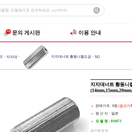
문의 게시판
이용 안내
>
>
지지대너트 황동니켈도금
>
E
지지대
M2
지지대너트 황동니켈
(14mm,15mm,20mm
판매가격 :
0
원
(옵션가확
원 산 지 : 일본
모 델 명 : 01607J
길이및포장