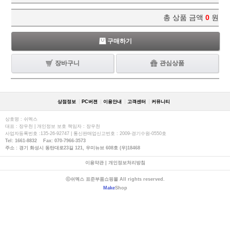
총 상품 금액
0
원
구매하기
장바구니
관심상품
상점정보
PC버젼
이용안내
고객센터
커뮤니티
상호명 : 쉬멕스
대표 : 장우천 | 개인정보 보호 책임자 : 장우천
사업자등록번호 :135-26-92747 | 통신판매업신고번호 : 2009-경기수원-0550호
Tel: 1661-8832 Fax: 070-7966-3573
주소 : 경기 화성시 동탄대로23길 121, 우미뉴브 608호 (우)18468
이용약관
|
개인정보처리방침
ⓒ쉬멕스 표준부품쇼핑몰 All rights reserved.
Make
Shop