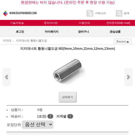
현장판매는 하지 않습니다. (온라인 주문 후 현장 수령 가능)
카테고리
검색
기술자료실
문의게시판
이용안내
견적문의(help mail)
로그인
마이페이지
장바구니
관심상품
지지대
지지대너트 황동니켈도금
Recent
지지대너트 황동니켈도금 M2(9mm,10mm,11mm,12mm,13mm)
상세보기
상품가 :
0원
배송비 :
(조건)
!
지역별
!
포장단위