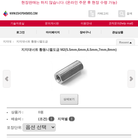
현장판매는 하지 않습니다. (온라인 주문 후 현장 수령 가능)
카테고리
검색
기술자료실
문의게시판
이용안내
견적문의(help mail)
로그인
마이페이지
장바구니
관심상품
지지대
지지대너트 황동니켈도금
Recent
지지대너트 황동니켈도금 M2(5.5mm,6mm,6.5mm,7mm,8mm)
상세보기
상품가 :
0원
배송비 :
(조건)
!
지역별
!
포장단위