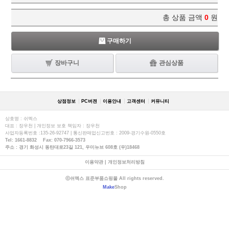
총 상품 금액
0
원
구매하기
장바구니
관심상품
상점정보
PC버젼
이용안내
고객센터
커뮤니티
상호명 : 쉬멕스
대표 : 장우천 | 개인정보 보호 책임자 : 장우천
사업자등록번호 :135-26-92747 | 통신판매업신고번호 : 2009-경기수원-0550호
Tel: 1661-8832 Fax: 070-7966-3573
주소 : 경기 화성시 동탄대로23길 121, 우미뉴브 608호 (우)18468
이용약관
|
개인정보처리방침
ⓒ쉬멕스 표준부품쇼핑몰 All rights reserved.
Make
Shop