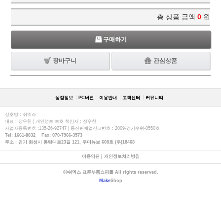
총 상품 금액
0
원
구매하기
장바구니
관심상품
상점정보
PC버젼
이용안내
고객센터
커뮤니티
상호명 : 쉬멕스
대표 : 장우천 | 개인정보 보호 책임자 : 장우천
사업자등록번호 :135-26-92747 | 통신판매업신고번호 : 2009-경기수원-0550호
Tel: 1661-8832 Fax: 070-7966-3573
주소 : 경기 화성시 동탄대로23길 121, 우미뉴브 608호 (우)18468
이용약관
|
개인정보처리방침
ⓒ쉬멕스 표준부품쇼핑몰 All rights reserved.
Make
Shop