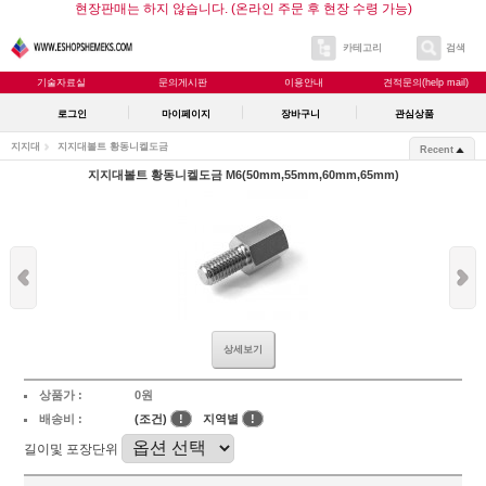
현장판매는 하지 않습니다. (온라인 주문 후 현장 수령 가능)
카테고리
검색
기술자료실
문의게시판
이용안내
견적문의(help mail)
로그인
마이페이지
장바구니
관심상품
지지대
지지대볼트 황동니켈도금
Recent
지지대볼트 황동니켈도금 M6(50mm,55mm,60mm,65mm)
상세보기
상품가 :
0원
배송비 :
(조건)
!
지역별
!
길이및 포장단위