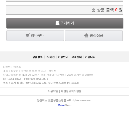
총 상품 금액
0
원
구매하기
장바구니
관심상품
상점정보
PC버젼
이용안내
고객센터
커뮤니티
상호명 : 쉬멕스
대표 : 장우천 | 개인정보 보호 책임자 : 장우천
사업자등록번호 :135-26-92747 | 통신판매업신고번호 : 2009-경기수원-0550호
Tel: 1661-8832 Fax: 070-7966-3573
주소 : 경기 화성시 동탄대로23길 121, 우미뉴브 608호 (우)18468
이용약관
|
개인정보처리방침
ⓒ쉬멕스 표준부품쇼핑몰 All rights reserved.
Make
Shop