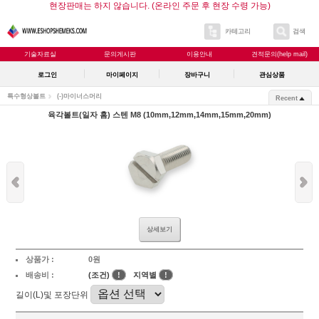
현장판매는 하지 않습니다. (온라인 주문 후 현장 수령 가능)
카테고리
검색
기술자료실
문의게시판
이용안내
견적문의(help mail)
로그인
마이페이지
장바구니
관심상품
특수형상볼트
(-)마이너스머리
Recent
육각볼트(일자 홈) 스텐 M8 (10mm,12mm,14mm,15mm,20mm)
상세보기
상품가 :
0원
배송비 :
(조건)
!
지역별
!
길이(L)및 포장단위