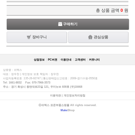
총 상품 금액
0
원
구매하기
장바구니
관심상품
상점정보
PC버젼
이용안내
고객센터
커뮤니티
상호명 : 쉬멕스
대표 : 장우천 | 개인정보 보호 책임자 : 장우천
사업자등록번호 :135-26-92747 | 통신판매업신고번호 : 2009-경기수원-0550호
Tel: 1661-8832 Fax: 070-7966-3573
주소 : 경기 화성시 동탄대로23길 121, 우미뉴브 608호 (우)18468
이용약관
|
개인정보처리방침
ⓒ쉬멕스 표준부품쇼핑몰 All rights reserved.
Make
Shop