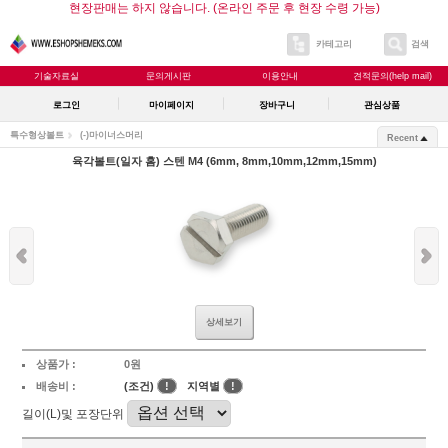
현장판매는 하지 않습니다. (온라인 주문 후 현장 수령 가능)
카테고리
검색
기술자료실
문의게시판
이용안내
견적문의(help mail)
로그인
마이페이지
장바구니
관심상품
특수형상볼트
(-)마이너스머리
Recent
육각볼트(일자 홈) 스텐 M4 (6mm, 8mm,10mm,12mm,15mm)
상세보기
상품가 :
0원
배송비 :
(조건)
!
지역별
!
길이(L)및 포장단위