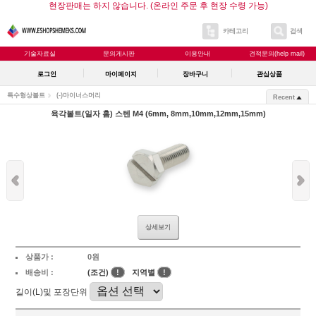
현장판매는 하지 않습니다. (온라인 주문 후 현장 수령 가능)
카테고리
검색
기술자료실
문의게시판
이용안내
견적문의(help mail)
로그인
마이페이지
장바구니
관심상품
특수형상볼트
(-)마이너스머리
Recent
육각볼트(일자 홈) 스텐 M4 (6mm, 8mm,10mm,12mm,15mm)
상세보기
상품가 :
0원
배송비 :
(조건)
!
지역별
!
길이(L)및 포장단위