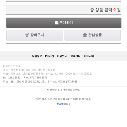
총 상품 금액
0
원
구매하기
장바구니
관심상품
상점정보
PC버젼
이용안내
고객센터
커뮤니티
상호명 : 쉬멕스
대표 : 장우천 | 개인정보 보호 책임자 : 장우천
사업자등록번호 :135-26-92747 | 통신판매업신고번호 : 2009-경기수원-0550호
Tel: 1661-8832 Fax: 070-7966-3573
주소 : 경기 화성시 동탄대로23길 121, 우미뉴브 608호 (우)18468
이용약관
|
개인정보처리방침
ⓒ쉬멕스 표준부품쇼핑몰 All rights reserved.
Make
Shop