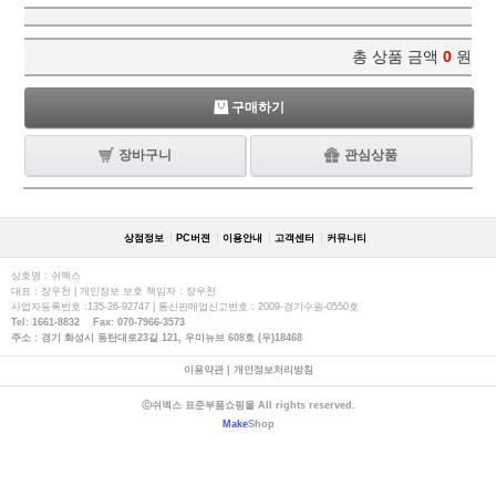
총 상품 금액
0
원
구매하기
장바구니
관심상품
상점정보
PC버젼
이용안내
고객센터
커뮤니티
상호명 : 쉬멕스
대표 : 장우천 | 개인정보 보호 책임자 : 장우천
사업자등록번호 :135-26-92747 | 통신판매업신고번호 : 2009-경기수원-0550호
Tel: 1661-8832 Fax: 070-7966-3573
주소 : 경기 화성시 동탄대로23길 121, 우미뉴브 608호 (우)18468
이용약관
|
개인정보처리방침
ⓒ쉬멕스 표준부품쇼핑몰 All rights reserved.
Make
Shop