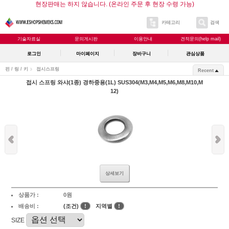
현장판매는 하지 않습니다. (온라인 주문 후 현장 수령 가능)
카테고리
검색
기술자료실
문의게시판
이용안내
견적문의(help mail)
로그인
마이페이지
장바구니
관심상품
핀 / 링 / 키
접시스프링
Recent
접시 스프링 와샤(1종) 경하중용(1L) SUS304(M3,M4,M5,M6,M8,M10,M
12)
상세보기
상품가 :
0원
배송비 :
(조건)
!
지역별
!
SIZE