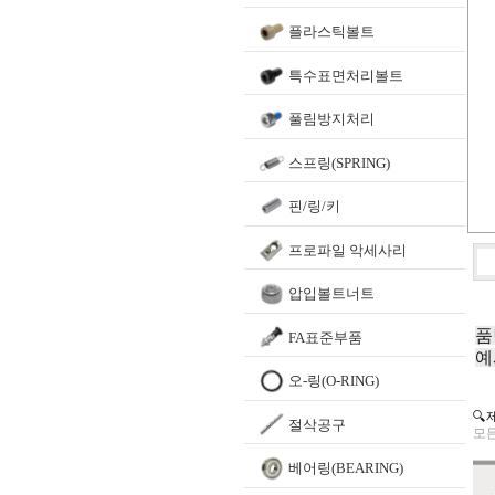
플라스틱볼트
특수표면처리볼트
풀림방지처리
스프링(SPRING)
핀/링/키
프로파일 악세사리
압입볼트너트
품
FA표준부품
예
오-링(O-RING)
🔍
절삭공구
모든
베어링(BEARING)