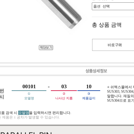
총 상품 금액
00101
-
03
10
⭐ 쉬멕스몰에서
번
SUS303, SUS304,
①
②
③
말합니다. 재질의 
시
모델명
나사산 지름
제품길이
SUS304으로 표
제품 검색 시
모델명
을 입력하시면 편리합니다.
 제품은 ± 공차가 발생할 수 있습니다.