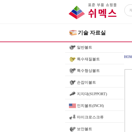
기술 자료실
일반볼트
HOM
특수재질볼트
특수형상볼트
손잡이볼트
지지대(SUPPORT)
인치볼트(INCH)
마이크로스크류
보안볼트