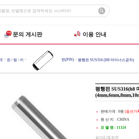
문의 게시판
이용 안내
>
>
핀(PIN)
>
E
핀 / 링 / 키
평행핀 SUS316 (h8 마이너스공차)
평행핀 SUS316(h8
(4mm,6mm,8mm,10
판매가격 :
0
원
(옵션가확
원 산 지 : CHINA
모 델 명 : 11324
길이(L)및포장