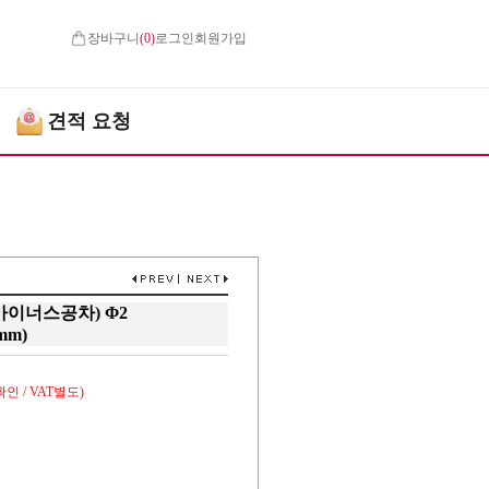
장바구니
(
0
)
로그인
회원가입
견적 요청
 마이너스공차) Φ2
mm)
인 / VAT별도)