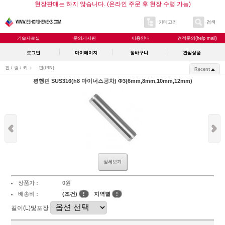
현장판매는 하지 않습니다. (온라인 주문 후 현장 수령 가능)
카테고리
검색
기술자료실
문의게시판
이용안내
견적문의(help mail)
로그인
마이페이지
장바구니
관심상품
핀 / 링 / 키
핀(PIN)
Recent
평행핀 SUS316(h8 마이너스공차) Φ3(6mm,8mm,10mm,12mm)
상세보기
상품가 :
0원
배송비 :
(조건)
!
지역별
!
길이(L)및포장