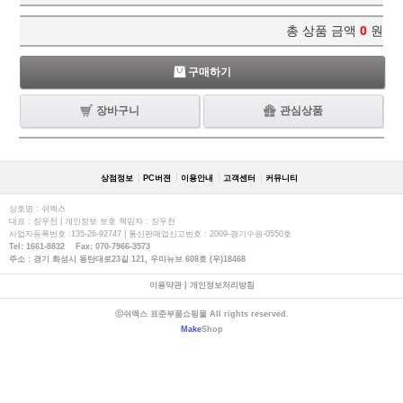
총 상품 금액
0
원
구매하기
장바구니
관심상품
상점정보
PC버젼
이용안내
고객센터
커뮤니티
상호명 : 쉬멕스
대표 : 장우천 | 개인정보 보호 책임자 : 장우천
사업자등록번호 :135-26-92747 | 통신판매업신고번호 : 2009-경기수원-0550호
Tel: 1661-8832 Fax: 070-7966-3573
주소 : 경기 화성시 동탄대로23길 121, 우미뉴브 608호 (우)18468
이용약관
|
개인정보처리방침
ⓒ쉬멕스 표준부품쇼핑몰 All rights reserved.
Make
Shop