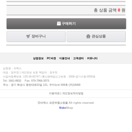
총 상품 금액
0
원
구매하기
장바구니
관심상품
상점정보
PC버젼
이용안내
고객센터
커뮤니티
상호명 : 쉬멕스
대표 : 장우천 | 개인정보 보호 책임자 : 장우천
사업자등록번호 :135-26-92747 | 통신판매업신고번호 : 2009-경기수원-0550호
Tel: 1661-8832 Fax: 070-7966-3573
주소 : 경기 화성시 동탄대로23길 121, 우미뉴브 608호 (우)18468
이용약관
|
개인정보처리방침
ⓒ쉬멕스 표준부품쇼핑몰 All rights reserved.
Make
Shop