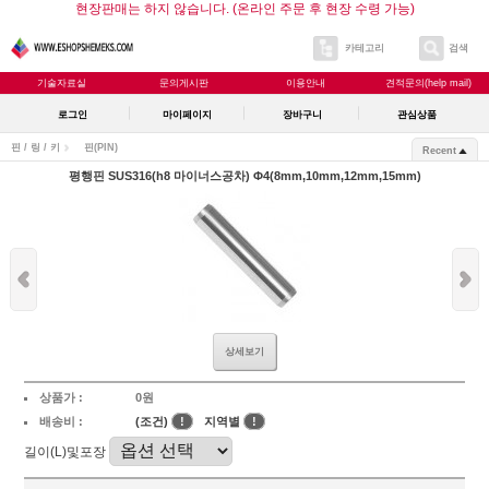
현장판매는 하지 않습니다. (온라인 주문 후 현장 수령 가능)
카테고리
검색
기술자료실
문의게시판
이용안내
견적문의(help mail)
로그인
마이페이지
장바구니
관심상품
핀 / 링 / 키
핀(PIN)
Recent
평행핀 SUS316(h8 마이너스공차) Φ4(8mm,10mm,12mm,15mm)
상세보기
상품가 :
0원
배송비 :
(조건)
!
지역별
!
길이(L)및포장