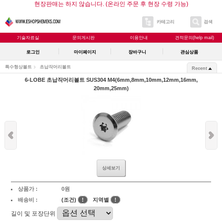
현장판매는 하지 않습니다. (온라인 주문 후 현장 수령 가능)
카테고리
검색
기술자료실
문의게시판
이용안내
견적문의(help mail)
로그인
마이페이지
장바구니
관심상품
특수형상볼트
초납작머리볼트
Recent
6-LOBE 초납작머리볼트 SUS304 M4(6mm,8mm,10mm,12mm,16mm,
20mm,25mm)
상세보기
상품가 :
0원
배송비 :
(조건)
!
지역별
!
길이 및 포장단위