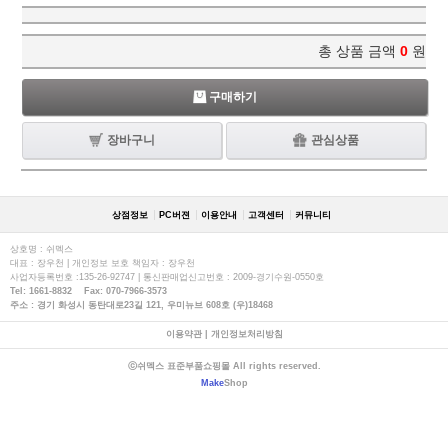
총 상품 금액
0
원
구매하기
장바구니
관심상품
상점정보
PC버젼
이용안내
고객센터
커뮤니티
상호명 : 쉬멕스
대표 : 장우천 | 개인정보 보호 책임자 : 장우천
사업자등록번호 :135-26-92747 | 통신판매업신고번호 : 2009-경기수원-0550호
Tel: 1661-8832 Fax: 070-7966-3573
주소 : 경기 화성시 동탄대로23길 121, 우미뉴브 608호 (우)18468
이용약관
|
개인정보처리방침
ⓒ쉬멕스 표준부품쇼핑몰 All rights reserved.
Make
Shop