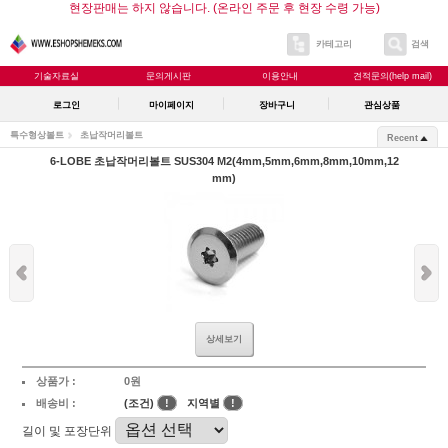
현장판매는 하지 않습니다. (온라인 주문 후 현장 수령 가능)
카테고리
검색
기술자료실
문의게시판
이용안내
견적문의(help mail)
로그인
마이페이지
장바구니
관심상품
특수형상볼트
초납작머리볼트
Recent
6-LOBE 초납작머리볼트 SUS304 M2(4mm,5mm,6mm,8mm,10mm,12
mm)
상세보기
상품가 :
0원
배송비 :
(조건)
!
지역별
!
길이 및 포장단위