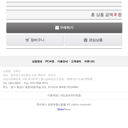
총 상품 금액
0
원
구매하기
장바구니
관심상품
상점정보
PC버젼
이용안내
고객센터
커뮤니티
상호명 : 쉬멕스
대표 : 장우천 | 개인정보 보호 책임자 : 장우천
사업자등록번호 :135-26-92747 | 통신판매업신고번호 : 2009-경기수원-0550호
Tel: 1661-8832 Fax: 070-7966-3573
주소 : 경기 화성시 동탄대로23길 121, 우미뉴브 608호 (우)18468
이용약관
|
개인정보처리방침
ⓒ쉬멕스 표준부품쇼핑몰 All rights reserved.
Make
Shop