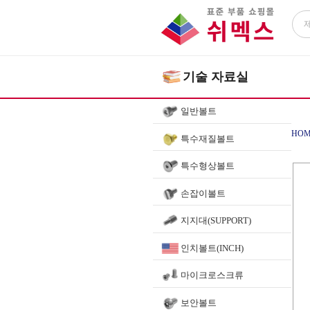
기술 자료실
일반볼트
HOM
특수재질볼트
특수형상볼트
손잡이볼트
지지대(SUPPORT)
인치볼트(INCH)
마이크로스크류
보안볼트