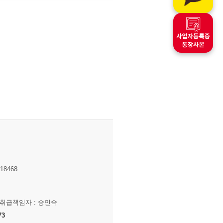
8468
보취급책임자 : 송인숙
73