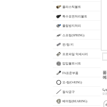
플라스틱볼트
특수표면처리볼트
풀림방지처리
스프링(SPRING)
핀/링/키
프로파일 악세사리
압입볼트너트
품
FA표준부품
예
오-링(O-RING)
🔍
절삭공구
모든
베어링(BEARING)