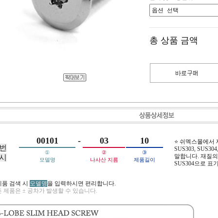
총 상품 금액
00101
-
03
10
⭐ 쉬멕스몰에서
번
SUS303, SUS304,
①
②
③
말합니다. 재질의 
시
모델명
나사산 지름
제품길이
SUS304으로 표
제품 검색 시
모델명
을 입력하시면 편리합니다.
 제품은 ± 공차가 발생할 수 있습니다.