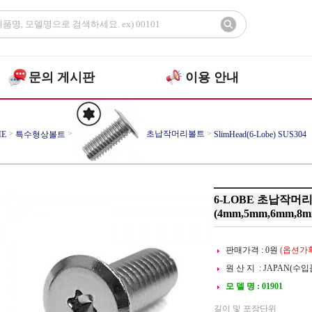
문의 게시판
이용 안내
>
>
초납작머리볼트
>
E
특수형상볼트
SlimHead(6-Lobe) SUS304
6-LOBE 초납작머리볼
(4mm,5mm,6mm,8m
판매가격 :
0
원
(옵션가확
원 산 지 : JAPAN(수입
모 델 명 : 01901
길이 및 포장단위