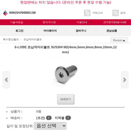
현장판매는 하지 않습니다. (온라인 주문 후 현장 수령 가능)
카테고리
검색
기술자료실
문의게시판
이용안내
견적문의(help mail)
로그인
마이페이지
장바구니
관심상품
특수형상볼트
초납작머리볼트
Recent
6-LOBE 초납작머리볼트 SUS304 M2(4mm,5mm,6mm,8mm,10mm,12
mm)
상세보기
상품가 :
0원
배송비 :
(조건)
!
지역별
!
길이 및 포장단위