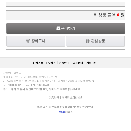
총 상품 금액
0
원
구매하기
장바구니
관심상품
상점정보
PC버젼
이용안내
고객센터
커뮤니티
상호명 : 쉬멕스
대표 : 장우천 | 개인정보 보호 책임자 : 장우천
사업자등록번호 :135-26-92747 | 통신판매업신고번호 : 2009-경기수원-0550호
Tel: 1661-8832 Fax: 070-7966-3573
주소 : 경기 화성시 동탄대로23길 121, 우미뉴브 608호 (우)18468
이용약관
|
개인정보처리방침
ⓒ쉬멕스 표준부품쇼핑몰 All rights reserved.
Make
Shop