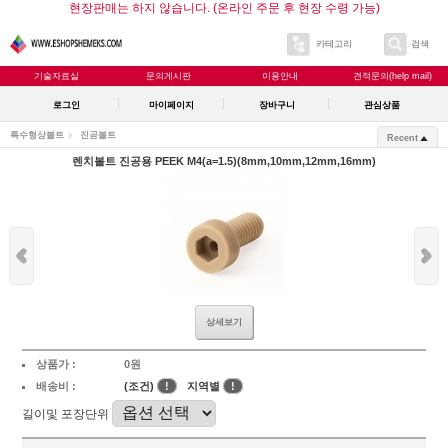
현장판매는 하지 않습니다. (온라인 주문 후 현장 수령 가능)
카테고리
검색
기술자료실
문의게시판
이용안내
견적문의(help mail)
로그인
마이페이지
장바구니
관심상품
특수형상볼트
진공볼트
Recent
렌치볼트 진공용 PEEK M4(a=1.5)(8mm,10mm,12mm,16mm)
상세보기
상품가 :
0원
배송비 :
(조건)
!
지역별
!
길이및 포장단위