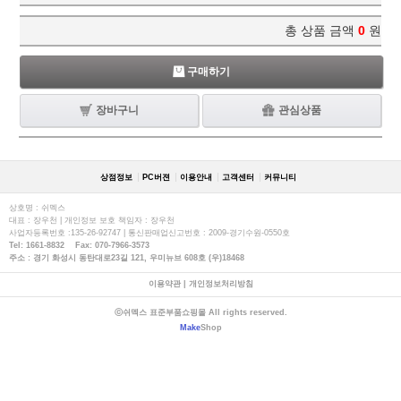
총 상품 금액
0
원
구매하기
장바구니
관심상품
상점정보
PC버젼
이용안내
고객센터
커뮤니티
상호명 : 쉬멕스
대표 : 장우천 | 개인정보 보호 책임자 : 장우천
사업자등록번호 :135-26-92747 | 통신판매업신고번호 : 2009-경기수원-0550호
Tel: 1661-8832 Fax: 070-7966-3573
주소 : 경기 화성시 동탄대로23길 121, 우미뉴브 608호 (우)18468
이용약관
|
개인정보처리방침
ⓒ쉬멕스 표준부품쇼핑몰 All rights reserved.
Make
Shop