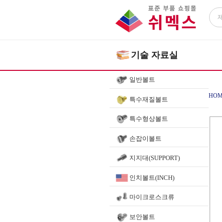
기술 자료실
일반볼트
HOM
특수재질볼트
특수형상볼트
손잡이볼트
지지대(SUPPORT)
인치볼트(INCH)
마이크로스크류
보안볼트