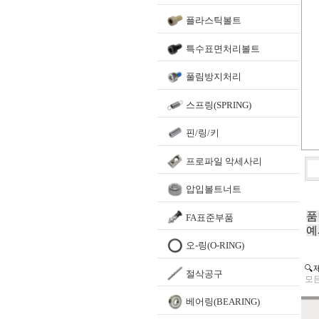
플라스틱볼트
특수표면처리볼트
풀림방지처리
스프링(SPRING)
핀/링/키
프로파일 악세사리
압입볼트너트
품
FA표준부품
예
오-링(O-RING)
🔍
절삭공구
모든
베어링(BEARING)