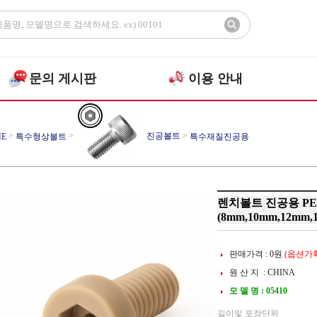
문의 게시판
이용 안내
>
>
진공볼트
>
E
특수형상볼트
특수재질진공용
렌치볼트 진공용 PEEK
(8mm,10mm,12mm,
판매가격 :
0
원
(옵션가확
원 산 지 : CHINA
모 델 명 : 05410
길이및 포장단위