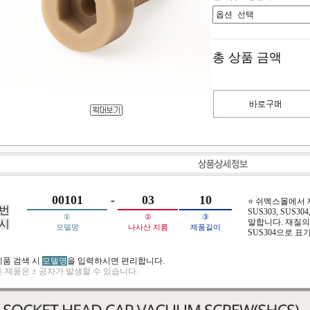
총 상품 금액
00101
-
03
10
⭐ 쉬멕스몰에서
번
SUS303, SUS304,
①
②
③
말합니다. 재질의 
시
모델명
나사산 지름
제품길이
SUS304으로 표
제품 검색 시
모델명
을 입력하시면 편리합니다.
 제품은 ± 공차가 발생할 수 있습니다.