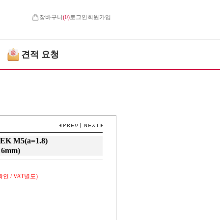
장바구니
(
0
)
로그인
회원가입
견적 요청
 M5(a=1.8)
16mm)
인 / VAT별도)