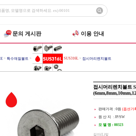
문의 게시판
이용 안내
>
>
SUS316L
>
E
특수재질볼트
접시머리렌치볼트
접시머리렌치볼트 SUS
(6mm,8mm,10mm,1
판매가격 :
0
원
(옵션가확
원 산 지 : JP/SW
모 델 명 : 00323
길이(L)및