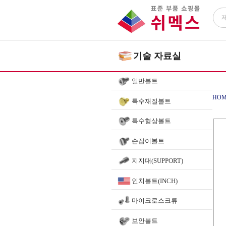
기술 자료실
일반볼트
HOM
특수재질볼트
특수형상볼트
손잡이볼트
지지대(SUPPORT)
인치볼트(INCH)
마이크로스크류
보안볼트