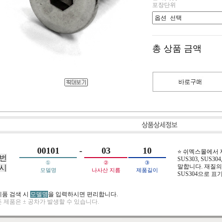
포장단위
총 상품 금액
00101
-
03
10
⭐ 쉬멕스몰에서
번
SUS303, SUS304,
①
②
③
말합니다. 재질의 
시
모델명
나사산 지름
제품길이
SUS304으로 표
제품 검색 시
모델명
을 입력하시면 편리합니다.
 제품은 ± 공차가 발생할 수 있습니다.