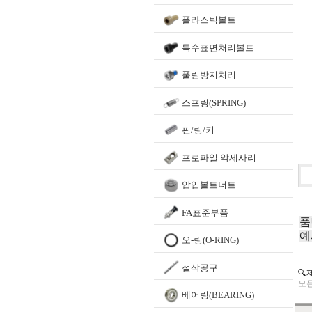
플라스틱볼트
특수표면처리볼트
풀림방지처리
스프링(SPRING)
핀/링/키
프로파일 악세사리
압입볼트너트
FA표준부품
품
예
오-링(O-RING)
절삭공구
🔍
모든
베어링(BEARING)