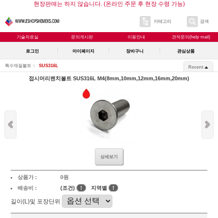
현장판매는 하지 않습니다. (온라인 주문 후 현장 수령 가능)
카테고리
검색
기술자료실
문의게시판
이용안내
견적문의(help mail)
로그인
마이페이지
장바구니
관심상품
특수재질볼트
SUS316L
Recent
접시머리렌치볼트 SUS316L M4(8mm,10mm,12mm,16mm,20mm)
상세보기
상품가 :
0원
배송비 :
(조건)
!
지역별
!
길이(L)및 포장단위