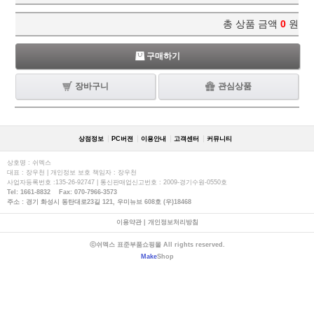
총 상품 금액
0
원
구매하기
장바구니
관심상품
상점정보
PC버젼
이용안내
고객센터
커뮤니티
상호명 : 쉬멕스
대표 : 장우천 | 개인정보 보호 책임자 : 장우천
사업자등록번호 :135-26-92747 | 통신판매업신고번호 : 2009-경기수원-0550호
Tel: 1661-8832 Fax: 070-7966-3573
주소 : 경기 화성시 동탄대로23길 121, 우미뉴브 608호 (우)18468
이용약관
|
개인정보처리방침
ⓒ쉬멕스 표준부품쇼핑몰 All rights reserved.
Make
Shop