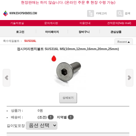
현장판매는 하지 않습니다. (온라인 주문 후 현장 수령 가능)
카테고리
검색
기술자료실
문의게시판
이용안내
견적문의(help mail)
로그인
마이페이지
장바구니
관심상품
특수재질볼트
SUS316L
Recent
접시머리렌치볼트 SUS316L M5(10mm,12mm,16mm,20mm,25mm)
상세보기
상품가 :
0원
배송비 :
(조건)
!
지역별
!
길이및포장