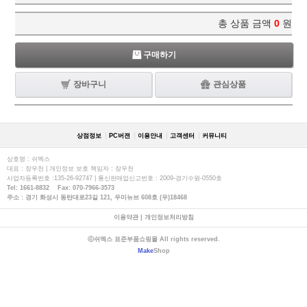
총 상품 금액
0
원
구매하기
장바구니
관심상품
상점정보
PC버젼
이용안내
고객센터
커뮤니티
상호명 : 쉬멕스
대표 : 장우천 | 개인정보 보호 책임자 : 장우천
사업자등록번호 :135-26-92747 | 통신판매업신고번호 : 2009-경기수원-0550호
Tel: 1661-8832 Fax: 070-7966-3573
주소 : 경기 화성시 동탄대로23길 121, 우미뉴브 608호 (우)18468
이용약관
|
개인정보처리방침
ⓒ쉬멕스 표준부품쇼핑몰 All rights reserved.
Make
Shop