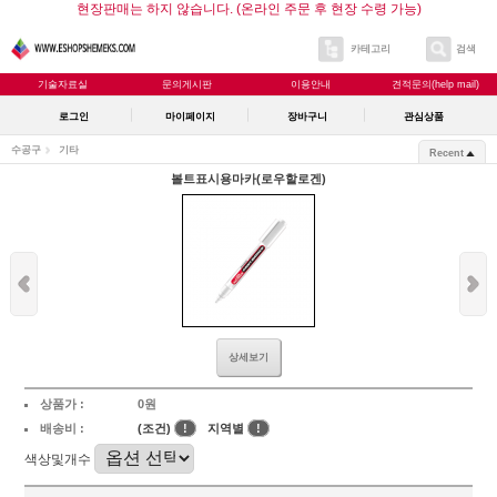
현장판매는 하지 않습니다. (온라인 주문 후 현장 수령 가능)
카테고리
검색
기술자료실
문의게시판
이용안내
견적문의(help mail)
로그인
마이페이지
장바구니
관심상품
수공구
기타
Recent
볼트표시용마카(로우할로겐)
상세보기
상품가 :
0원
배송비 :
(조건)
!
지역별
!
색상및개수