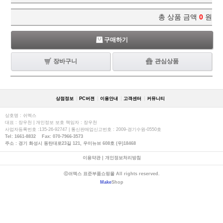
총 상품 금액
0
원
구매하기
장바구니
관심상품
상점정보
PC버젼
이용안내
고객센터
커뮤니티
상호명 : 쉬멕스
대표 : 장우천 | 개인정보 보호 책임자 : 장우천
사업자등록번호 :135-26-92747 | 통신판매업신고번호 : 2009-경기수원-0550호
Tel: 1661-8832 Fax: 070-7966-3573
주소 : 경기 화성시 동탄대로23길 121, 우미뉴브 608호 (우)18468
이용약관
|
개인정보처리방침
ⓒ쉬멕스 표준부품쇼핑몰 All rights reserved.
Make
Shop