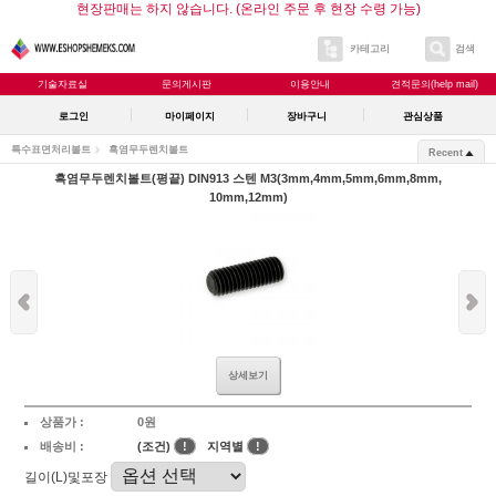
현장판매는 하지 않습니다. (온라인 주문 후 현장 수령 가능)
카테고리
검색
기술자료실
문의게시판
이용안내
견적문의(help mail)
로그인
마이페이지
장바구니
관심상품
특수표면처리볼트
흑염무두렌치볼트
Recent
흑염무두렌치볼트(평끝) DIN913 스텐 M3(3mm,4mm,5mm,6mm,8mm,
10mm,12mm)
상세보기
상품가 :
0원
배송비 :
(조건)
!
지역별
!
길이(L)및포장