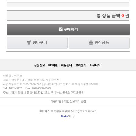
총 상품 금액
0
원
구매하기
장바구니
관심상품
상점정보
PC버젼
이용안내
고객센터
커뮤니티
상호명 : 쉬멕스
대표 : 장우천 | 개인정보 보호 책임자 : 장우천
사업자등록번호 :135-26-92747 | 통신판매업신고번호 : 2009-경기수원-0550호
Tel: 1661-8832 Fax: 070-7966-3573
주소 : 경기 화성시 동탄대로23길 121, 우미뉴브 608호 (우)18468
이용약관
|
개인정보처리방침
ⓒ쉬멕스 표준부품쇼핑몰 All rights reserved.
Make
Shop