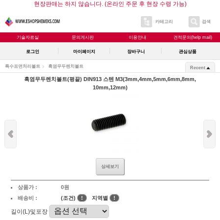
현장판매는 하지 않습니다. (온라인 주문 후 현장 수령 가능)
카테고리
검색
기술자료실
문의게시판
이용안내
견적문의(help mail)
로그인
마이페이지
장바구니
관심상품
특수표면처리볼트
흑염무두렌치볼트
Recent
흑염무두렌치볼트(평끝) DIN913 스텐 M3(3mm,4mm,5mm,6mm,8mm,
10mm,12mm)
상세보기
상품가 :
0원
배송비 :
(조건)
!
지역별
!
길이(L)및포장