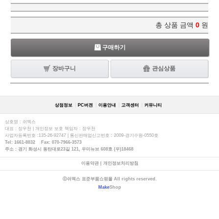
총 상품 금액
0
원
구매하기
장바구니
관심상품
상점정보
PC버젼
이용안내
고객센터
커뮤니티
상호명 : 쉬멕스
대표 : 장우천 | 개인정보 보호 책임자 : 장우천
사업자등록번호 :135-26-92747 | 통신판매업신고번호 : 2009-경기수원-0550호
Tel: 1661-8832 Fax: 070-7966-3573
주소 : 경기 화성시 동탄대로23길 121, 우미뉴브 608호 (우)18468
이용약관
|
개인정보처리방침
ⓒ쉬멕스 표준부품쇼핑몰 All rights reserved.
Make
Shop