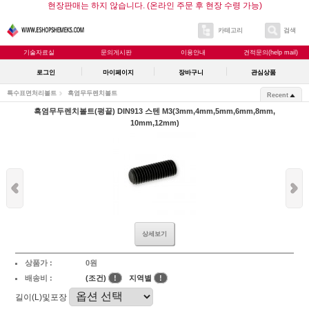
현장판매는 하지 않습니다. (온라인 주문 후 현장 수령 가능)
카테고리
검색
기술자료실
문의게시판
이용안내
견적문의(help mail)
로그인
마이페이지
장바구니
관심상품
특수표면처리볼트
흑염무두렌치볼트
Recent
흑염무두렌치볼트(평끝) DIN913 스텐 M3(3mm,4mm,5mm,6mm,8mm,
10mm,12mm)
상세보기
상품가 :
0원
배송비 :
(조건)
!
지역별
!
길이(L)및포장