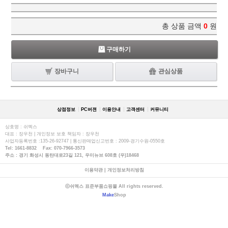
총 상품 금액
0
원
구매하기
장바구니
관심상품
상점정보
PC버젼
이용안내
고객센터
커뮤니티
상호명 : 쉬멕스
대표 : 장우천 | 개인정보 보호 책임자 : 장우천
사업자등록번호 :135-26-92747 | 통신판매업신고번호 : 2009-경기수원-0550호
Tel: 1661-8832 Fax: 070-7966-3573
주소 : 경기 화성시 동탄대로23길 121, 우미뉴브 608호 (우)18468
이용약관
|
개인정보처리방침
ⓒ쉬멕스 표준부품쇼핑몰 All rights reserved.
Make
Shop