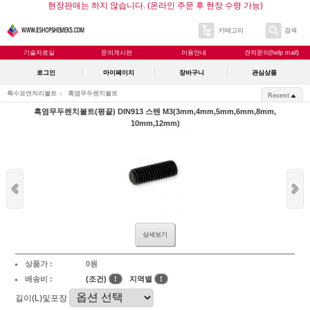
현장판매는 하지 않습니다. (온라인 주문 후 현장 수령 가능)
카테고리
검색
기술자료실
문의게시판
이용안내
견적문의(help mail)
로그인
마이페이지
장바구니
관심상품
특수표면처리볼트
흑염무두렌치볼트
Recent
흑염무두렌치볼트(평끝) DIN913 스텐 M3(3mm,4mm,5mm,6mm,8mm,
10mm,12mm)
상세보기
상품가 :
0원
배송비 :
(조건)
!
지역별
!
길이(L)및포장