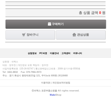
총 상품 금액
0
원
구매하기
장바구니
관심상품
상점정보
PC버젼
이용안내
고객센터
커뮤니티
상호명 : 쉬멕스
대표 : 장우천 | 개인정보 보호 책임자 : 장우천
사업자등록번호 :135-26-92747 | 통신판매업신고번호 : 2009-경기수원-0550호
Tel: 1661-8832 Fax: 070-7966-3573
주소 : 경기 화성시 동탄대로23길 121, 우미뉴브 608호 (우)18468
이용약관
|
개인정보처리방침
ⓒ쉬멕스 표준부품쇼핑몰 All rights reserved.
Make
Shop