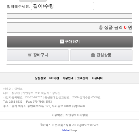
입력해주세요.
총 상품 금액
0
원
구매하기
장바구니
관심상품
상점정보
PC버젼
이용안내
고객센터
커뮤니티
상호명 : 쉬멕스
대표 : 장우천 | 개인정보 보호 책임자 : 장우천
사업자등록번호 :135-26-92747 | 통신판매업신고번호 : 2009-경기수원-0550호
Tel: 1661-8832 Fax: 070-7966-3573
주소 : 경기 화성시 동탄대로23길 121, 우미뉴브 608호 (우)18468
이용약관
|
개인정보처리방침
ⓒ쉬멕스 표준부품쇼핑몰 All rights reserved.
Make
Shop