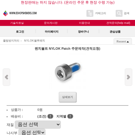
현장판매는 하지 않습니다. (온라인 주문 후 현장 수령 가능)
카테고리
검색
기술자료실
문의게시판
이용안내
견적문의(help mail)
로그인
마이페이지
장바구니
관심상품
풀림방지처리
NYLOK블루패치
Recent
렌치볼트 NYLOK Patch 주문제작(견적요청)
상세보기
상품가 :
0원
배송비 :
(조건)
!
지역별
!
재질
나사부