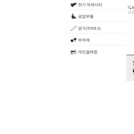
전기 악세사리
🔍
모든
공압부품
공구(TOOLS)
부자재
개인결제창