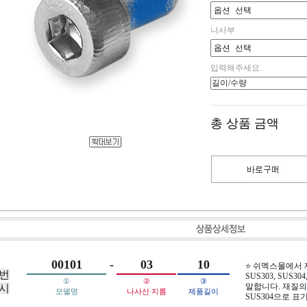
나사부
입력해주세요.
총 상품 금액
00101
-
03
10
⭐ 쉬멕스몰에서
번
SUS303, SUS304,
①
②
③
말합니다. 재질의 
시
모델명
나사산 지름
제품길이
SUS304으로 표