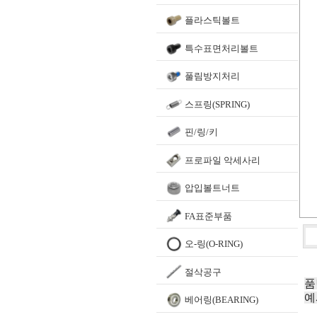
플라스틱볼트
특수표면처리볼트
풀림방지처리
스프링(SPRING)
핀/링/키
프로파일 악세사리
압입볼트너트
FA표준부품
오-링(O-RING)
절삭공구
품
예
베어링(BEARING)