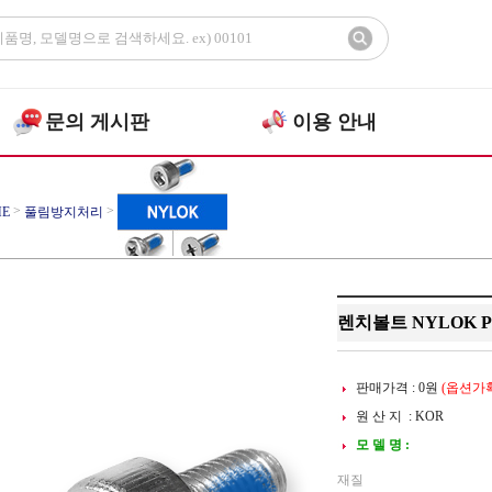
문의 게시판
이용 안내
>
>
E
풀림방지처리
>
LOK블루패치
렌치볼트
렌치볼트 NYLOK P
판매가격 :
0
원
(옵션가확
원 산 지 : KOR
모 델 명 :
재질