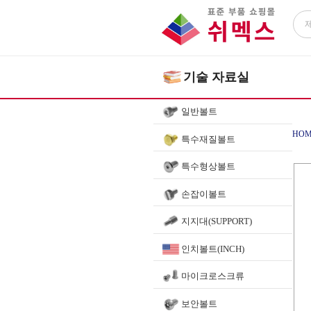
기술 자료실
일반볼트
HOM
특수재질볼트
특수형상볼트
NY
손잡이볼트
지지대(SUPPORT)
인치볼트(INCH)
마이크로스크류
보안볼트