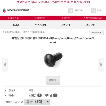
현장판매는 하지 않습니다. (온라인 주문 후 현장 수령 가능)
카테고리
검색
기술자료실
문의게시판
이용안내
견적문의(help mail)
로그인
마이페이지
장바구니
관심상품
특수표면처리볼트
흑염둥근머리렌치볼트
Recent
흑염둥근머리렌치볼트 SUS304 M4(6mm,8mm,10mm,12mm,15mm,20
mm)
상세보기
상품가 :
0원
배송비 :
(조건)
!
지역별
!
길이(L)및포장