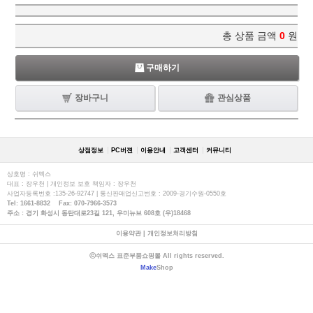
총 상품 금액
0
원
구매하기
장바구니
관심상품
상점정보
PC버젼
이용안내
고객센터
커뮤니티
상호명 : 쉬멕스
대표 : 장우천 | 개인정보 보호 책임자 : 장우천
사업자등록번호 :135-26-92747 | 통신판매업신고번호 : 2009-경기수원-0550호
Tel: 1661-8832 Fax: 070-7966-3573
주소 : 경기 화성시 동탄대로23길 121, 우미뉴브 608호 (우)18468
이용약관
|
개인정보처리방침
ⓒ쉬멕스 표준부품쇼핑몰 All rights reserved.
Make
Shop