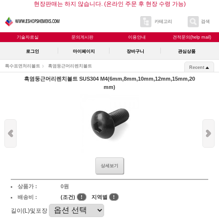
현장판매는 하지 않습니다. (온라인 주문 후 현장 수령 가능)
카테고리
검색
기술자료실
문의게시판
이용안내
견적문의(help mail)
로그인
마이페이지
장바구니
관심상품
특수표면처리볼트
흑염둥근머리렌치볼트
Recent
흑염둥근머리렌치볼트 SUS304 M4(6mm,8mm,10mm,12mm,15mm,20
mm)
상세보기
상품가 :
0원
배송비 :
(조건)
!
지역별
!
길이(L)및포장