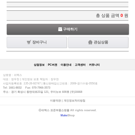
총 상품 금액
0
원
구매하기
장바구니
관심상품
상점정보
PC버젼
이용안내
고객센터
커뮤니티
상호명 : 쉬멕스
대표 : 장우천 | 개인정보 보호 책임자 : 장우천
사업자등록번호 :135-26-92747 | 통신판매업신고번호 : 2009-경기수원-0550호
Tel: 1661-8832 Fax: 070-7966-3573
주소 : 경기 화성시 동탄대로23길 121, 우미뉴브 608호 (우)18468
이용약관
|
개인정보처리방침
ⓒ쉬멕스 표준부품쇼핑몰 All rights reserved.
Make
Shop