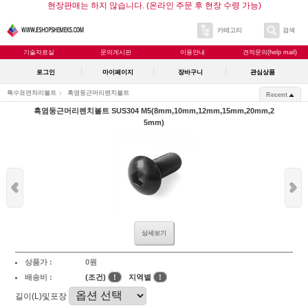
현장판매는 하지 않습니다. (온라인 주문 후 현장 수령 가능)
카테고리
검색
기술자료실
문의게시판
이용안내
견적문의(help mail)
로그인
마이페이지
장바구니
관심상품
특수표면처리볼트
흑염둥근머리렌치볼트
Recent
흑염둥근머리렌치볼트 SUS304 M5(8mm,10mm,12mm,15mm,20mm,2
5mm)
상세보기
상품가 :
0원
배송비 :
(조건)
!
지역별
!
길이(L)및포장