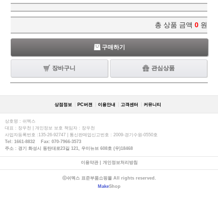
총 상품 금액
0
원
구매하기
장바구니
관심상품
상점정보
PC버젼
이용안내
고객센터
커뮤니티
상호명 : 쉬멕스
대표 : 장우천 | 개인정보 보호 책임자 : 장우천
사업자등록번호 :135-26-92747 | 통신판매업신고번호 : 2009-경기수원-0550호
Tel: 1661-8832 Fax: 070-7966-3573
주소 : 경기 화성시 동탄대로23길 121, 우미뉴브 608호 (우)18468
이용약관
|
개인정보처리방침
ⓒ쉬멕스 표준부품쇼핑몰 All rights reserved.
Make
Shop