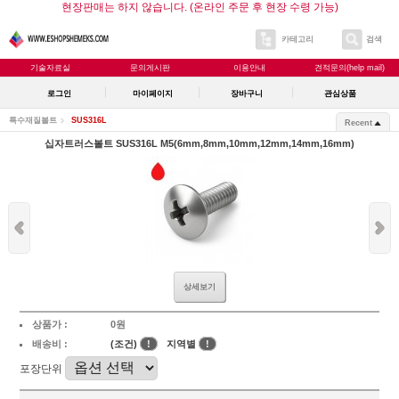
현장판매는 하지 않습니다. (온라인 주문 후 현장 수령 가능)
카테고리
검색
기술자료실
문의게시판
이용안내
견적문의(help mail)
로그인
마이페이지
장바구니
관심상품
특수재질볼트
SUS316L
Recent
십자트러스볼트 SUS316L M5(6mm,8mm,10mm,12mm,14mm,16mm)
상세보기
상품가 :
0원
배송비 :
(조건)
!
지역별
!
포장단위