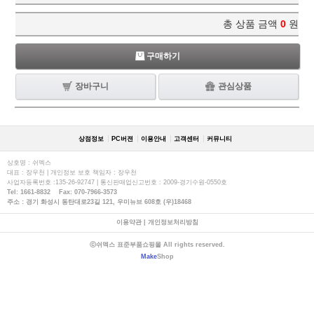
총 상품 금액
0
원
구매하기
장바구니
관심상품
상점정보
PC버젼
이용안내
고객센터
커뮤니티
상호명 : 쉬멕스
대표 : 장우천 | 개인정보 보호 책임자 : 장우천
사업자등록번호 :135-26-92747 | 통신판매업신고번호 : 2009-경기수원-0550호
Tel: 1661-8832 Fax: 070-7966-3573
주소 : 경기 화성시 동탄대로23길 121, 우미뉴브 608호 (우)18468
이용약관
|
개인정보처리방침
ⓒ쉬멕스 표준부품쇼핑몰 All rights reserved.
Make
Shop