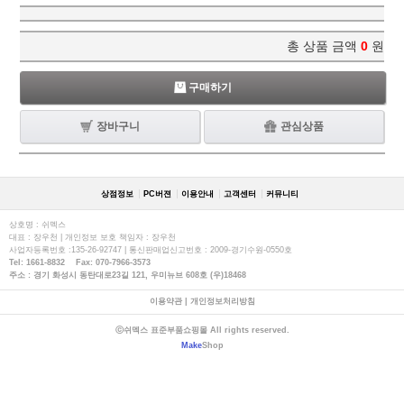
총 상품 금액
0
원
구매하기
장바구니
관심상품
상점정보
PC버젼
이용안내
고객센터
커뮤니티
상호명 : 쉬멕스
대표 : 장우천 | 개인정보 보호 책임자 : 장우천
사업자등록번호 :135-26-92747 | 통신판매업신고번호 : 2009-경기수원-0550호
Tel: 1661-8832 Fax: 070-7966-3573
주소 : 경기 화성시 동탄대로23길 121, 우미뉴브 608호 (우)18468
이용약관
|
개인정보처리방침
ⓒ쉬멕스 표준부품쇼핑몰 All rights reserved.
Make
Shop